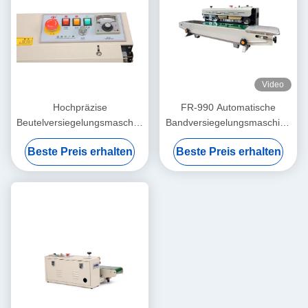
Video
Hochpräzise
FR-990 Automatische
Beutelversiegelungsmaschine
Bandversiegelungsmaschine
Einfache Bedienung
Trockenfarbendruck hohe
Beste Preis erhalten
Beste Preis erhalten
Plastikbeutelversiegelungsmaschine
Effizienz