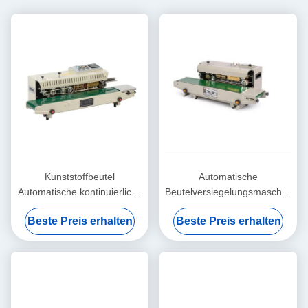
Kunststoffbeutel
Automatische
Automatische kontinuierliche
Beutelversiegelungsmaschine
Dichtmaschine Elektrisch
für Lebensmittel und
Beste Preis erhalten
Beste Preis erhalten
einfach zu bedienen
Getränke