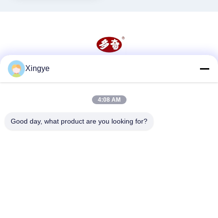
Xingye
Soziale Medien
4:08 AM
Schnelle Kontaktaufnahme
Good day, what product are you looking for?
Tel.
86--15157728448
E-Mail-Adresse
xingyesales3@duoqi.com
Anschrift
Nr. 3, Lvliu Road, Wirtschaftsentwicklungszone, Wenzhou,
Zhejiang, China