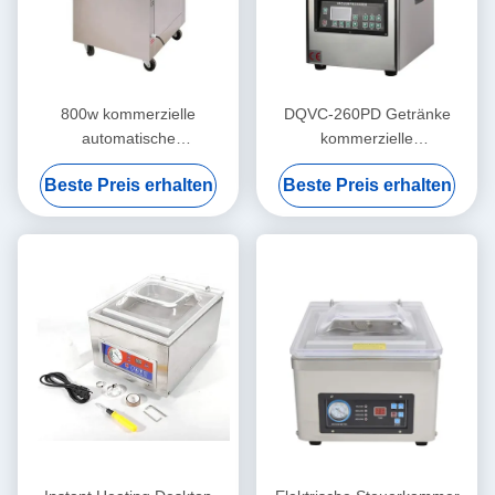
800w kommerzielle
DQVC-260PD Getränke
automatische
kommerzielle
Vakuumverpackungsmaschine
Vakuumverpackungsmaschine
Beste Preis erhalten
Beste Preis erhalten
für Brot und Fleisch
Hochleistungs
Vakuumversiegelungsmaschine