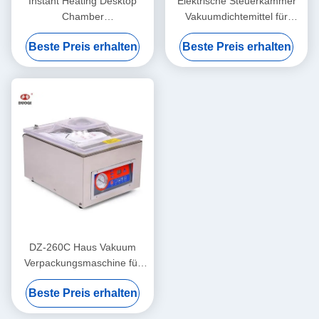
Instant Heating Desktop
Elektrische Steuerkammer
Chamber
Vakuumdichtemittel für
Vakuumverpackungsmaschine
Haushalts- und
Beste Preis erhalten
Beste Preis erhalten
für Waren
Gewerbeverpackungen
DZ-260C Haus Vakuum
Verpackungsmaschine für
Lebensmittel und Gemüse
Beste Preis erhalten
260mm Kammergröße