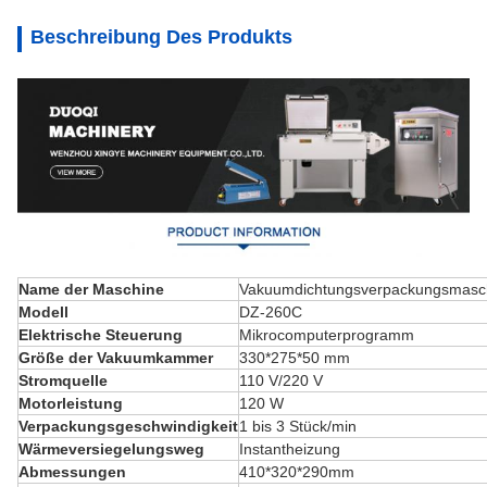
Beschreibung Des Produkts
Name der Maschine
Vakuumdichtungsverpackungsmasc
Modell
DZ-260C
Elektrische Steuerung
Mikrocomputerprogramm
Größe der Vakuumkammer
330*275*50 mm
Stromquelle
110 V/220 V
Motorleistung
120 W
Verpackungsgeschwindigkeit
1 bis 3 Stück/min
Wärmeversiegelungsweg
Instantheizung
Abmessungen
410*320*290mm