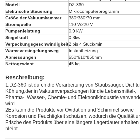
Modell
DZ-360
Elektrische Steuerung
Mikrocomputerprogramm
Größe der Vakuumkammer
380*380*70 mm
Stromquelle
110 V/220 V
Pumpenleistung
0.9 kW
Siegelkraft
0.8kw
Verpackungsgeschwindigkeit
2 bis 4 Stück/min
Wärmeversiegelungsweg
Instantheizung
Abmessungen
550*610*850mm
Nettogewicht
45 kg
Beschreibung:
1.DZ-360 ist durch die Verarbeitung von Staubsauger, Dichtu
Kühlung,
der in Vakuumverpackungen für die Lebensmittel-,
Pharma-, Wasser-, Chemie- und Elektronikindustrie verwend
wird.
2Es kann die Produkte vor Oxidation und Schimmel sowie
Korrosion und Feuchtigkeit schützen, wodurch die Qualität u
Frische des Produkts über eine längere Lagerdauer erhalten
bleibt.