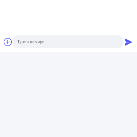
Photo
Video Call
Audio Call