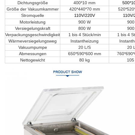
Dichtungsgröße
400*10 mm
500*1
Größe der Vakuumkammer
420*440*70 mm
520*520
Stromquelle
11
0V/220V
11
0V/
Motorleistung
900 W
900
Versiegelungskraft
800 W
900
Verpackungsgeschwindigkeit
1 bis 4 Stück/min
1 bis 4 S
Wärmeversiegelungsweg
Instantheizung
Instant
Vakuumpumpe
20 L/S
20 
Abmessungen
650*590*600 mm
760*690
Nettogewicht
80 kg
105