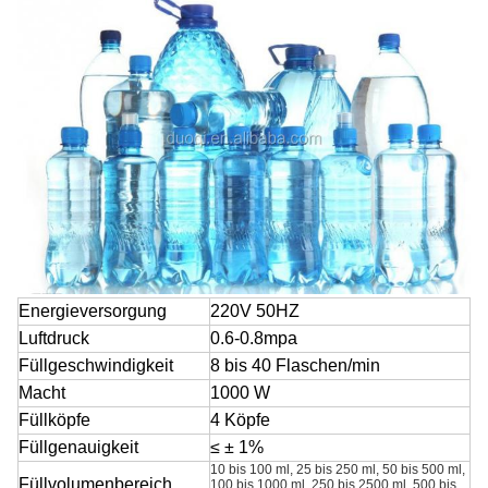
Energieversorgung
220V 50HZ
Luftdruck
0.6-0.8mpa
Füllgeschwindigkeit
8 bis 40 Flaschen/min
Macht
1000 W
Füllköpfe
4 Köpfe
Füllgenauigkeit
≤ ± 1%
10 bis 100 ml, 25 bis 250 ml, 50 bis 500 ml,
Füllvolumenbereich
100 bis 1000 ml, 250 bis 2500 ml, 500 bis