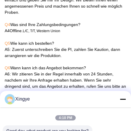
einfach und geben Sie mir Ihr Design. Wir bieten Ihnen einen
angemessenen Preis und machen Ihnen so schnell wie möglich
Proben.
Q4
Was sind Ihre Zahlungsbedingungen?
A4
Offline.
L/C, T/T, Western Union
Q5
Wie kann ich bestellen?
A5
: Zuerst unterschreiben Sie die PI, zahlen Sie Kaution, dann
arrangieren wir die Produktion.
Q6
Wann kann ich das Angebot bekommen?
A6
: Wir zitieren Sie in der Regel innerhalb von 24 Stunden,
nachdem wir Ihre Anfrage erhalten haben. Wenn Sie sehr
dringend sind, um das Angebot zu erhalten, rufen Sie uns bitte an
oder sagen Sie uns in Ihrer E-Mail, damit wir Ihre Anfrage als
Priorität betrachten können.
Xingye
4:10 PM
Good day, what product are you looking for?