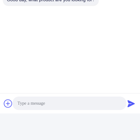
Tags:
Granule Powder Filling Machine
Liquid And Paste Filling Machine
Two Head Liquid Filling Machine
Verwandte Produkte