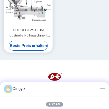
DUOQI G1WTD HM
Industrielle Füllmaschine für
dicke Paste mit Heizdampfer
Beste Preis erhalten
Xingye
Soziale Medien
9:22 AM