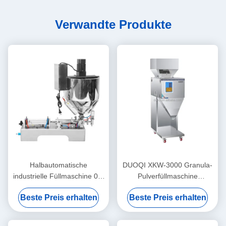
Verwandte Produkte
Halbautomatische
DUOQI XKW-3000 Granula-
industrielle Füllmaschine 0,4
Pulverfüllmaschine
Mpa Lippenstift Heizung
automatisch für
Beste Preis erhalten
Beste Preis erhalten
Rührung Füllmaschine
Kaffeebohnen