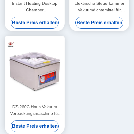
Instant Heating Desktop
Elektrische Steuerkammer
Chamber
Vakuumdichtemittel für
Vakuumverpackungsmaschine
Haushalts- und
Beste Preis erhalten
Beste Preis erhalten
für Waren
Gewerbeverpackungen
DZ-260C Haus Vakuum
Verpackungsmaschine für
Lebensmittel und Gemüse
Beste Preis erhalten
260mm Kammergröße