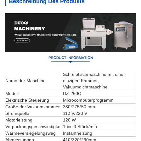
Beschreibung Des Produkts
Schreibtischmaschine mit einer
Name der Maschine
einzigen Kammer,
Vakuumdichtmaschine
Modell
DZ-260C
Elektrische Steuerung
Mikrocomputerprogramm
Größe der Vakuumkammer
330*275*50 mm
Stromquelle
110 V/220 V
Motorleistung
120 W
Verpackungsgeschwindigkeit
1 bis 3 Stück/min
Wärmeversiegelungsweg
Instantheizung
Abmessungen
410*320*290mm