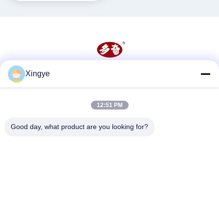
Xingye
Soziale Medien
12:51 PM
Schnelle Kontaktaufnahme
Good day, what product are you looking for?
Tel.
86--15157728448
E-Mail-Adresse
xingyesales3@duoqi.com
Anschrift
Nr. 3, Lvliu Road, Wirtschaftsentwicklungszone, Wenzhou,