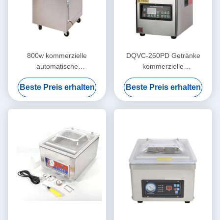
800w kommerzielle
DQVC-260PD Getränke
automatische
kommerzielle
Vakuumverpackungsmaschine
Vakuumverpackungsmaschine
Beste Preis erhalten
Beste Preis erhalten
für Brot und Fleisch
Hochleistungs
Vakuumversiegelungsmaschine