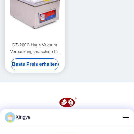
DZ-260C Haus Vakuum
Verpackungsmaschine für
Lebensmittel und Gemüse
Beste Preis erhalten
260mm Kammergröße
Xingye
Soziale Medien