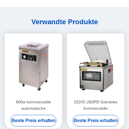
Verwandte Produkte
800w kommerzielle
DQVC-260PD Getränke
automatische
kommerzielle
Vakuumverpackungsmaschine
Vakuumverpackungsmaschine
Beste Preis erhalten
Beste Preis erhalten
für Brot und Fleisch
Hochleistungs
Vakuumversiegelungsmaschine