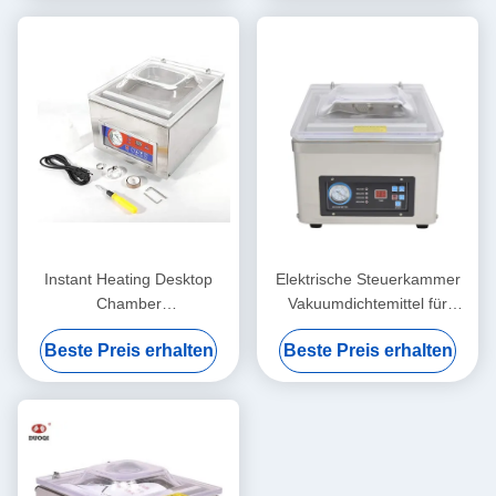
Instant Heating Desktop
Elektrische Steuerkammer
Chamber
Vakuumdichtemittel für
Vakuumverpackungsmaschine
Haushalts- und
Beste Preis erhalten
Beste Preis erhalten
für Waren
Gewerbeverpackungen