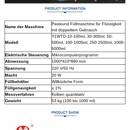
Paste
und Füllmaschine für Flüssigkeit
Name der Maschine
mit doppeltem Gebrauch
Y1WTD-10-100ml, 30-300ml, 50-
Modell
500ml, 100-1000ml, 250-2500ml, 1000-
5000ml.
Elektrische Steuerung
Mikrocomputerprogramm
Abmessung
1000*410*880 mm
Spannung
220 V
/50 Hz
Macht
20 W
Füllbehälter
Willkürliche Form
Füllgenauigkeit
≤ 1%
Messverfahren
Kolben quantitativ
Gewicht
53 kg (100 bis 1000 ml)