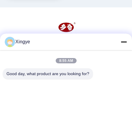
Xingye
Soziale Medien
8:55 AM
Schnelle Kontaktaufnahme
Good day, what product are you looking for?
Tel.
86--15157728448
E-Mail-Adresse
xingyesales3@duoqi.com
Anschrift
Nr. 3, Lvliu Road, Wirtschaftsentwicklungszone, Wenzhou,
Zhejiang, China