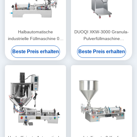
Halbautomatische
DUOQI XKW-3000 Granula-
industrielle Füllmaschine 0,4
Pulverfüllmaschine
Mpa Lippenstift Heizung
automatisch für
Beste Preis erhalten
Beste Preis erhalten
Rührung Füllmaschine
Kaffeebohnen