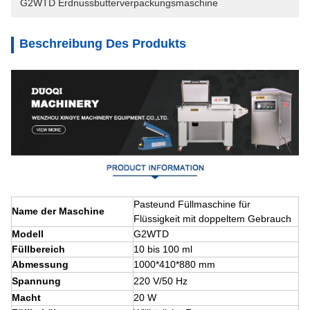
G2WTD Erdnussbutterverpackungsmaschine
Beschreibung Des Produkts
Paste
und Füllmaschine für
Name der Maschine
Flüssigkeit mit doppeltem Gebrauch
Modell
G2WTD
Füllbereich
10 bis 100 ml
Abmessung
1000*410*880 mm
Spannung
220 V
/50 Hz
Macht
20 W