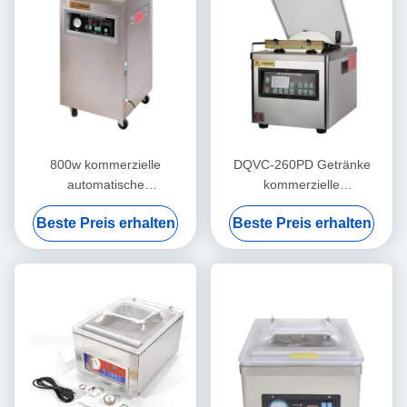
800w kommerzielle
DQVC-260PD Getränke
automatische
kommerzielle
Vakuumverpackungsmaschine
Vakuumverpackungsmaschine
Beste Preis erhalten
Beste Preis erhalten
für Brot und Fleisch
Hochleistungs
Vakuumversiegelungsmaschine