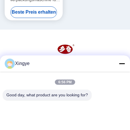
Lebensmittel und Gemüse
Beste Preis erhalten
260mm Kammergröße
Xingye
Soziale Medien
6:56 PM
Schnelle Kontaktaufnahme
Good day, what product are you looking for?
Tel.
86--15157728448
E-Mail-Adresse
xingyesales3@duoqi.com