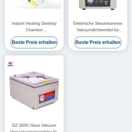
Instant Heating Desktop
Elektrische Steuerkammer
Chamber
Vakuumdichtemittel für
Vakuumverpackungsmaschine
Haushalts- und
Beste Preis erhalten
Beste Preis erhalten
für Waren
Gewerbeverpackungen
DZ-260C Haus Vakuum
Verpackungsmaschine für