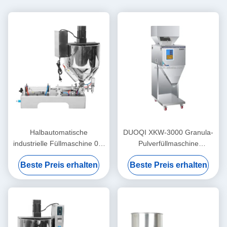
Halbautomatische
DUOQI XKW-3000 Granula-
industrielle Füllmaschine 0,4
Pulverfüllmaschine
Mpa Lippenstift Heizung
automatisch für
Beste Preis erhalten
Beste Preis erhalten
Rührung Füllmaschine
Kaffeebohnen