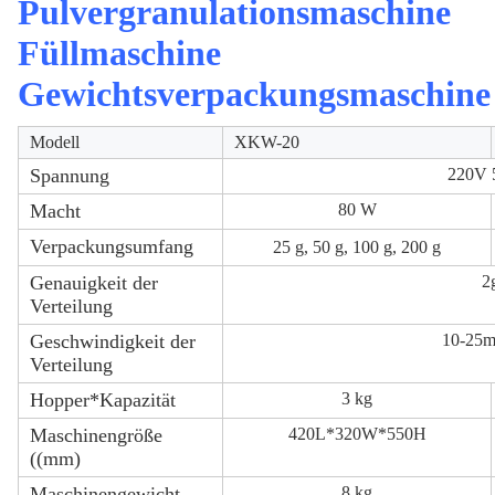
Pulvergranulationsmaschine
Füllmaschine
Gewichtsverpackungsmaschine
Modell
XKW-20
Spannung
220V
Macht
80 W
Verpackungsumfang
25 g, 50 g, 100 g, 200 g
Genauigkeit der
2
Verteilung
Geschwindigkeit der
10-25m
Verteilung
Hopper*Kapazität
3 kg
Maschinengröße
420L*320W*550H
((mm)
Maschinengewicht
8 kg