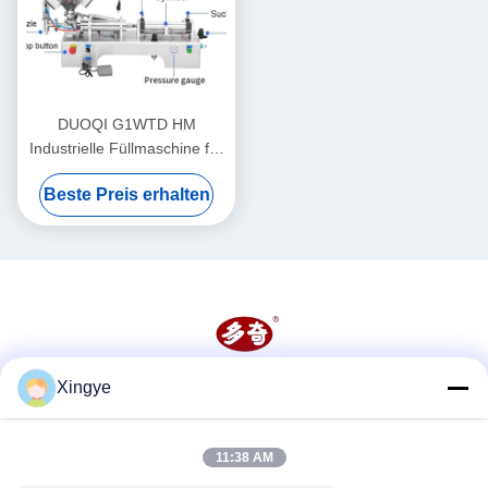
DUOQI G1WTD HM
Industrielle Füllmaschine für
dicke Paste mit Heizdampfer
Beste Preis erhalten
Xingye
Soziale Medien
11:38 AM
Schnelle Kontaktaufnahme