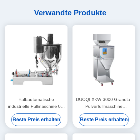
Verwandte Produkte
Halbautomatische
DUOQI XKW-3000 Granula-
industrielle Füllmaschine 0,4
Pulverfüllmaschine
Mpa Lippenstift Heizung
automatisch für
Beste Preis erhalten
Beste Preis erhalten
Rührung Füllmaschine
Kaffeebohnen