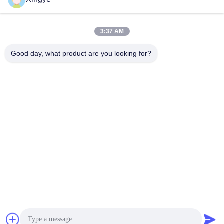
3:37 AM
Good day, what product are you looking for?
Einfache Bedienung
Hochpräzise automatische
Schrumpfverpackungsmaschine
Schrumpfverpackungsmaschine
mit Schrumpfpistole 220
Schrumpfverpackungsmaschine
Beste Preis erhalten
Beste Preis erhalten
V/Hz