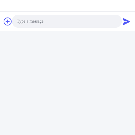
Tags:
Shrink Wrapping Machine
Automatic Shrink Wrap Machine
Heat Shrink Wrap Machine
Photo
Video Call
Audio Call
Verwandte Produkte