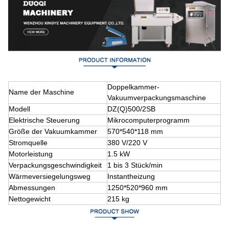
Doppelkammer-
Name der Maschine
Vakuumverpackungsmaschine
Modell
DZ(Q)500/2SB
Elektrische Steuerung
Mikrocomputerprogramm
Größe der Vakuumkammer
570*540*118 mm
Stromquelle
380 V/220 V
Motorleistung
1.5 kW
Verpackungsgeschwindigkeit
1 bis 3 Stück/min
Wärmeversiegelungsweg
Instantheizung
Abmessungen
1250*520*960 mm
Nettogewicht
215 kg