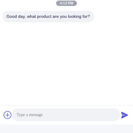
4:13 PM
Good day, what product are you looking for?
Q1
Ich frage mich, ob Sie kleine Bestellungen annehmen?
A1
: Keine Sorge. Fühlen Sie sich frei, uns zu kontaktieren.um
mehr Bestellungen zu erhalten und geben Sie unseren Kunden
mehr convener, akzeptieren wir kleine Bestellung.