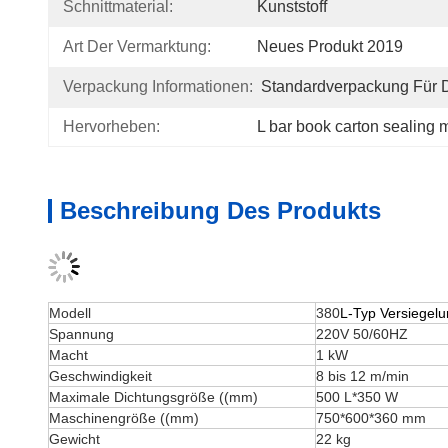
Schnittmaterial:
Kunststoff
Art Der Vermarktung:
Neues Produkt 2019
Verpackung Informationen:
Standardverpackung Für D
Hervorheben:
L bar book carton sealing
Beschreibung Des Produkts
Modell
380
L-Typ Versiegelu
Spannung
220V 50/60HZ
Macht
1 kW
Geschwindigkeit
8 bis 12 m/min
Maximale Dichtungsgröße ((mm)
500 L*350 W
Maschinengröße ((mm)
750*600*360 mm
Gewicht
22 kg