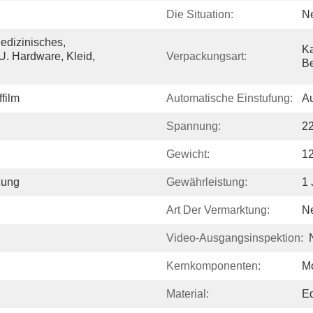
Die Situation:
N
dizinisches, 
Ka
. Hardware, Kleid, 
Verpackungsart:
Be
film
Automatische Einstufung:
Au
Spannung:
2
Gewicht:
1
zung
Gewährleistung:
1 
Art Der Vermarktung:
N
Video-Ausgangsinspektion:
Kernkomponenten:
Mo
Material:
Ed