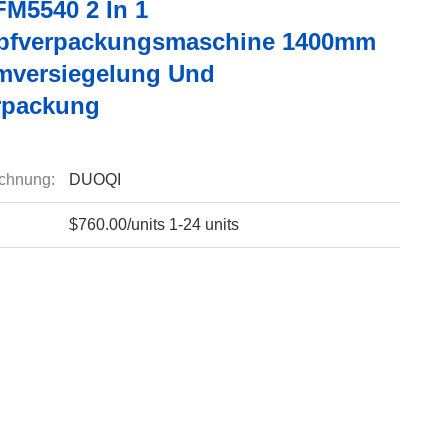
M5540 2 In 1
pfverpackungsmaschine 1400mm
mversiegelung Und
rpackung
chnung:
DUOQI
$760.00/units 1-24 units