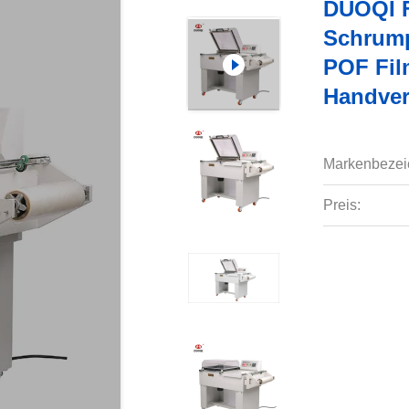
DUOQI F
Schrum
POF Fil
Handve
Markenbezei
Preis: