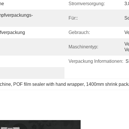
ne
Stromversorgung:
3
mpfverpackungs-
Für::
Sc
fverpackung
Gebrauch:
Ve
Ve
Maschinentyp:
V
Verpackung Informationen:
S
achine
, 
POF film sealer with hand wrapper
, 
1400mm shrink pack