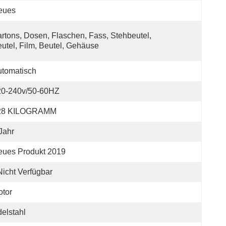
eues
rtons, Dosen, Flaschen, Fass, Stehbeutel, 
utel, Film, Beutel, Gehäuse
tomatisch
20-240v/50-60HZ
28 KILOGRAMM
Jahr
eues Produkt 2019
Nicht Verfügbar
tor
elstahl