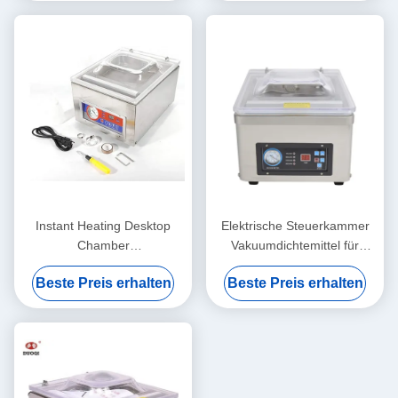
Instant Heating Desktop
Elektrische Steuerkammer
Chamber
Vakuumdichtemittel für
Vakuumverpackungsmaschine
Haushalts- und
Beste Preis erhalten
Beste Preis erhalten
für Waren
Gewerbeverpackungen