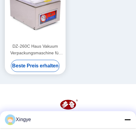
DZ-260C Haus Vakuum
Verpackungsmaschine für
Lebensmittel und Gemüse
Beste Preis erhalten
260mm Kammergröße
Xingye
Soziale Medien