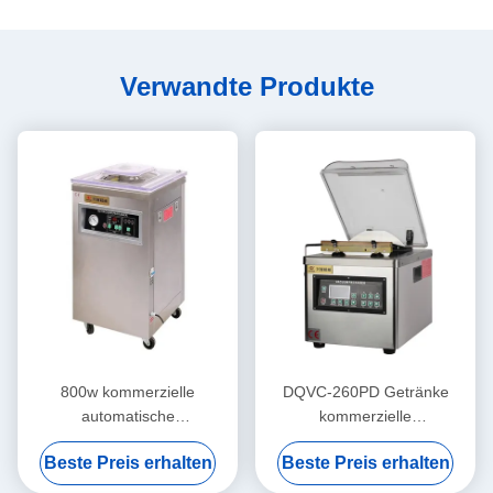
Verwandte Produkte
800w kommerzielle
DQVC-260PD Getränke
automatische
kommerzielle
Vakuumverpackungsmaschine
Vakuumverpackungsmaschine
Beste Preis erhalten
Beste Preis erhalten
für Brot und Fleisch
Hochleistungs
Vakuumversiegelungsmaschine