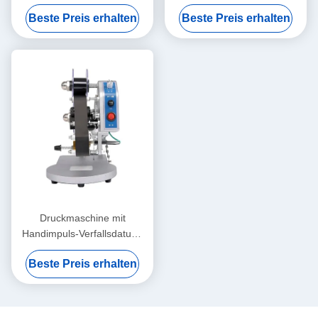
HP-241B Warmstempel
Elektrische MY-380F
Beste Preis erhalten
Beste Preis erhalten
Ablaufdatumsstempelmaschine
Druckmaschine mit
Handimpuls-Verfallsdatum,
Hochgenauigkeitsdatumscode
Beste Preis erhalten