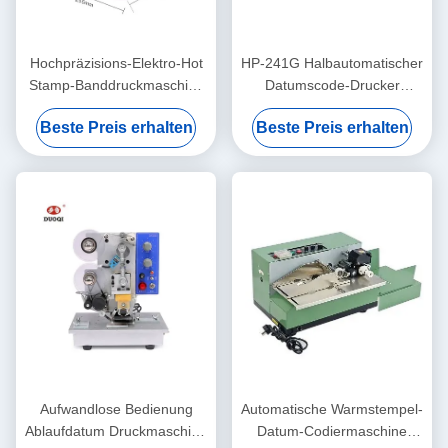
Hochpräzisions-Elektro-Hot
HP-241G Halbautomatischer
Stamp-Banddruckmaschine
Datumscode-Drucker
zum Drucken des
Elektrisch für Plastiktüten
Beste Preis erhalten
Beste Preis erhalten
Verfallsdatums
aus Papier
Aufwandlose Bedienung
Automatische Warmstempel-
Ablaufdatum Druckmaschine
Datum-Codiermaschine