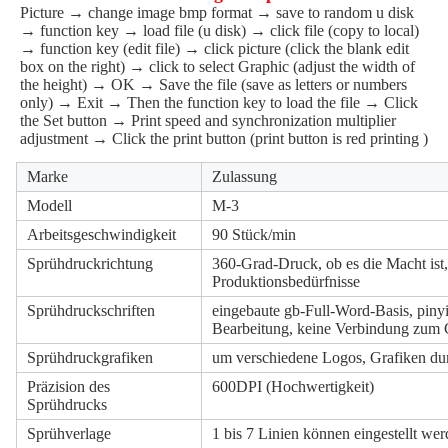
Picture → change image bmp format → save to random u disk
→ function key → load file (u disk) → click file (copy to local)
→ function key (edit file) → click picture (click the blank edit
box on the right) → click to select Graphic (adjust the width of
the height) → OK → Save the file (save as letters or numbers
only) → Exit → Then the function key to load the file → Click
the Set button → Print speed and synchronization multiplier
adjustment → Click the print button (print button is red printing )
Marke
Zulassung
Modell
M-3
Arbeitsgeschwindigkeit
90 Stück/min
Sprühdruckrichtung
360-Grad-Druck, ob es die Macht ist,
Produktionsbedürfnisse
Sprühdruckschriften
eingebaute gb-Full-Word-Basis, pin
Bearbeitung, keine Verbindung zum C
Sprühdruckgrafiken
um verschiedene Logos, Grafiken du
Präzision des
600DPI (Hochwertigkeit)
Sprühdrucks
Sprühverlage
1 bis 7 Linien können eingestellt we