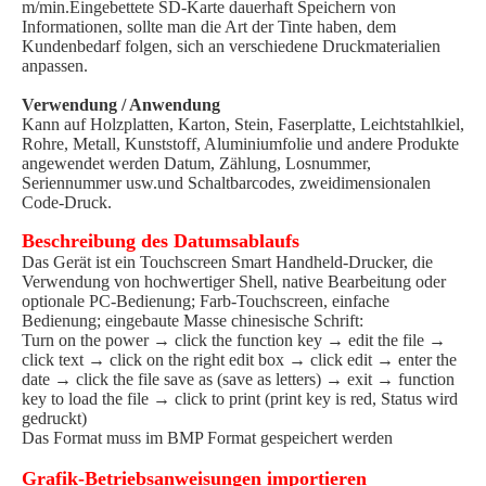
m/min.Eingebettete SD-Karte dauerhaft Speichern von
Informationen, sollte man die Art der Tinte haben, dem
Kundenbedarf folgen, sich an verschiedene Druckmaterialien
anpassen.
Verwendung / Anwendung
Kann auf Holzplatten, Karton, Stein, Faserplatte, Leichtstahlkiel,
Rohre, Metall, Kunststoff, Aluminiumfolie und andere Produkte
angewendet werden Datum, Zählung, Losnummer,
Seriennummer usw.und Schaltbarcodes, zweidimensionalen
Code-Druck.
Beschreibung des Datumsablaufs
Das Gerät ist ein Touchscreen Smart Handheld-Drucker, die
Verwendung von hochwertiger Shell, native Bearbeitung oder
optionale PC-Bedienung; Farb-Touchscreen, einfache
Bedienung; eingebaute Masse chinesische Schrift:
Turn on the power → click the function key → edit the file →
click text → click on the right edit box → click edit → enter the
date → click the file save as (save as letters) → exit → function
key to load the file → click to print (print key is red, Status wird
gedruckt)
Das Format muss im BMP Format gespeichert werden
Grafik-Betriebsanweisungen importieren