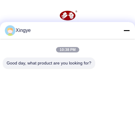
Xingye
Soziale Medien
10:38 PM
Schnelle Kontaktaufnahme
Good day, what product are you looking for?
Tel.
86--15157728448
E-Mail-Adresse
xingyesales3@duoqi.com
Anschrift
Nr. 3, Lvliu Road, Wirtschaftsentwicklungszone, Wenzhou,
Zhejiang, China