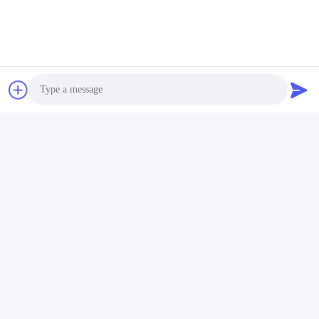
Photo
Video Call
Audio Call