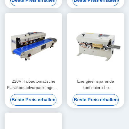
Beste Preis erhalten
Beste Preis erhalten
kontinuierliches Band-
Umweltfreundlich
Wärmesiegel
220V Halbautomatische
Energieeinsparende
Plastikbeutelverpackungsmaschine
kontinuierliche
Flexible und einfache
Beutelversiegelungsmaschine
Beste Preis erhalten
Beste Preis erhalten
Wartung
für Getränke