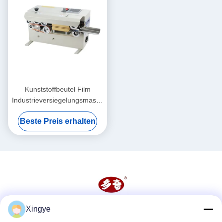
Kunststoffbeutel Film
Industrieversiegelungsmaschine
6mm kontinuierliche
Beste Preis erhalten
Wärmesiegelungsmaschine
Xingye