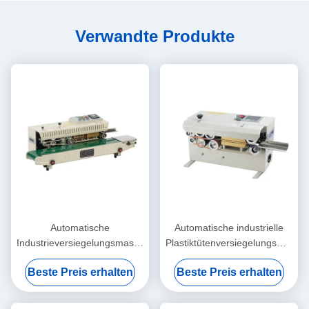
Verwandte Produkte
Automatische
Automatische industrielle
Industrieversiegelungsmaschine
Plastiktütenversiegelungsmasch
Ermüdungsbeständiges
Elektrisch angetriebener Typ
Beste Preis erhalten
Beste Preis erhalten
kontinuierliches Band-
Umweltfreundlich
Wärmesiegel