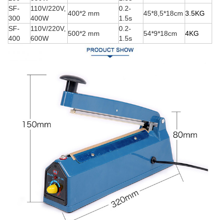
SF-
110V/220V,
0.2-
400*2 mm
45*8,5*18cm
3.5K
G
300
400W
1.5s
SF-
110V/220V,
0.2-
500*2 mm
54*9*18cm
4K
G
400
600W
1.5s