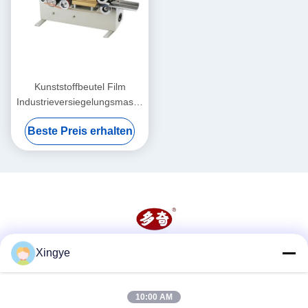
Kunststoffbeutel Film
Industrieversiegelungsmaschine
6mm kontinuierliche
Beste Preis erhalten
Wärmesiegelungsmaschine
Xingye
Soziale Medien
10:00 AM