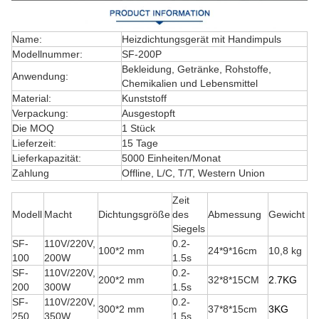
Name:
Heizdichtungsgerät mit Handimpuls
Modellnummer:
SF-200P
Bekleidung, Getränke, Rohstoffe,
Anwendung:
Chemikalien und Lebensmittel
Material:
Kunststoff
Verpackung:
Ausgestopft
Die MOQ
1 Stück
Lieferzeit:
15 Tage
Lieferkapazität:
5000 Einheiten/Monat
Zahlung
Offline, L/C, T/T, Western Union
Zeit
Modell
Macht
Dichtungsgröße
des
Abmessung
Gewicht
Siegels
SF-
110V/220V,
0.2-
100*2 mm
24*9*16cm
10,8 kg
100
200W
1.5s
SF-
110V/220V,
0.2-
200*2 mm
32*8*15CM
2.7K
G
200
300W
1.5s
SF-
110V/220V,
0.2-
300*2 mm
37*8*15cm
3K
G
250
350W
1.5s