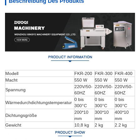
Beschreibung Des Produkts
Modell
FKR-200
FKR-300
FKR-400
Macht
550 W
550 W
550 W
220V/50-
220V/50-
220V/50-
Spannung
60HZ
60HZ
60HZ
0 bis
0 bis
0 bis
Wärmedurchdichtungstemperatur
300°C
300°C
300°C
200*10
300*10
400*10
Dichtungsgröße
mm
mm
mm
Gewicht
10,8 kg
2 kg
2.2 kg