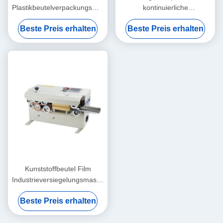
Plastikbeutelverpackungsmaschine
kontinuierliche
Flexible und einfache
Beutelversiegelungsmaschine
Beste Preis erhalten
Beste Preis erhalten
Wartung
für Getränke
Kunststoffbeutel Film
Industrieversiegelungsmaschine
6mm kontinuierliche
Beste Preis erhalten
Wärmesiegelungsmaschine