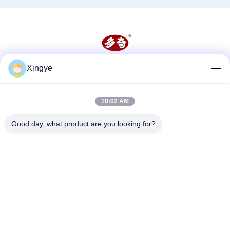
Xingye
Soziale Medien
10:02 AM
Schnelle Kontaktaufnahme
Good day, what product are you looking for?
Tel.
86--15157728448
E-Mail-Adresse
xingyesales3@duoqi.com
Anschrift
Nr. 3, Lvliu Road, Wirtschaftsentwicklungszone, Wenzhou,
Zhejiang, China