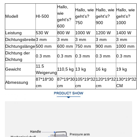
Hallo,
Hallo, wie
Hallo, wie
Hallo, wie
wie
Modell
HI-500
geht's?
geht's?
geht's?
geht's?
750
900
1000
600
Leistung
530 W
800 W
1000 W
1200 W
1400 W
Dichtungsbreite
3 mm
3 mm
3 mm
3 mm
3 mm
Dichtungslänge
500 mm
600 mm
750 mm
900 mm
1000 mm
Dichtung der
0.3 mm
0.3 mm
0.3 mm
0.3 mm
0.3 mm
Dichtung
11.5
Gewicht
110,5 kg
13 kg
16 kg
19 kg
Weigerung
87*18*30
87*19*30
105*19*32
120*19*32
130*19*32
Abmessung
cm
cm
cm
cm
CM