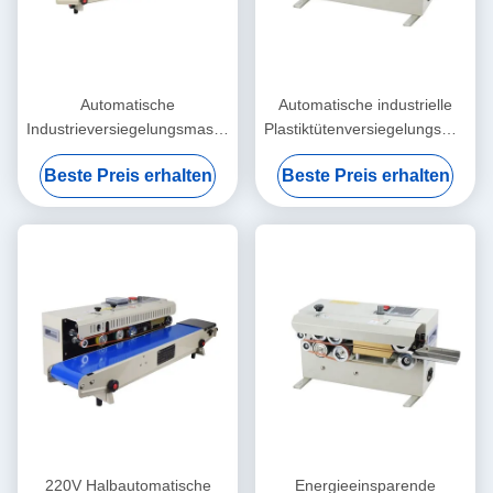
Automatische
Automatische industrielle
Industrieversiegelungsmaschine
Plastiktütenversiegelungsmasch
Ermüdungsbeständiges
Elektrisch angetriebener Typ
Beste Preis erhalten
Beste Preis erhalten
kontinuierliches Band-
Umweltfreundlich
Wärmesiegel
220V Halbautomatische
Energieeinsparende