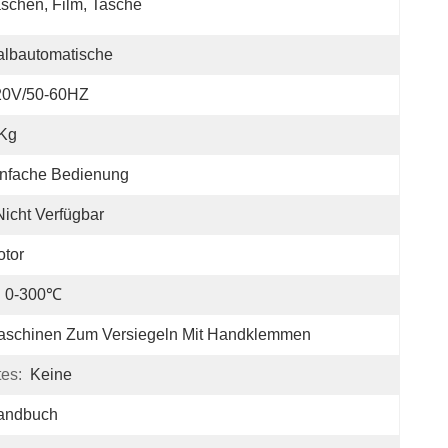
schen, Film, Tasche
albautomatische
20V/50-60HZ
 Kg
infache Bedienung
Nicht Verfügbar
tor
0-300℃
aschinen Zum Versiegeln Mit Handklemmen
tes:
Keine
andbuch