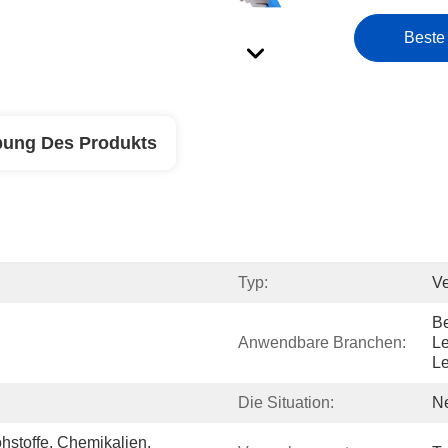
Beste
bung Des Produkts
Typ:
V
Be
Anwendbare Branchen:
Le
L
Die Situation:
N
hstoffe, Chemikalien, 