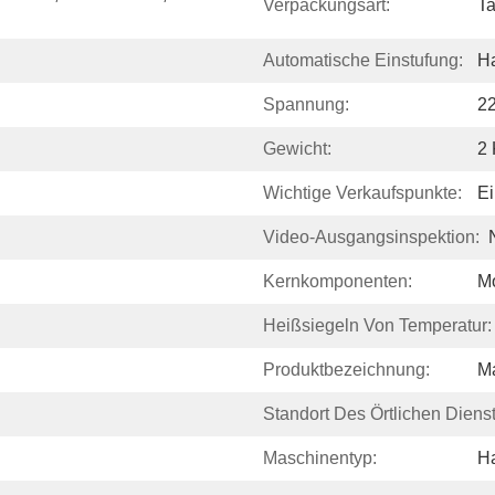
Verpackungsart:
Ta
Automatische Einstufung:
H
Spannung:
2
Gewicht:
2
Wichtige Verkaufspunkte:
E
Video-Ausgangsinspektion:
Kernkomponenten:
Mo
Heißsiegeln Von Temperatur:
Produktbezeichnung:
M
Standort Des Örtlichen Diens
Maschinentyp:
H