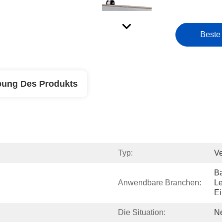
Beste
bung Des Produkts
Typ:
V
Ba
Anwendbare Branchen:
Le
Ei
Die Situation:
N