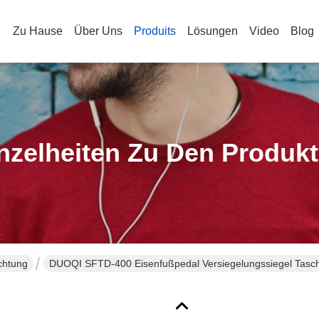
Zu Hause
Über Uns
Produits
Lösungen
Video
Blog
nzelheiten Zu Den Produk
chtung
DUOQI SFTD-400 Eisenfußpedal Versiegelungssiegel Tasche
Versiegelung