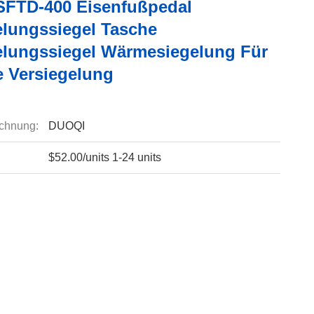
FTD-400 Eisenfußpedal
elungssiegel Tasche
elungssiegel Wärmesiegelung Für
e Versiegelung
chnung:
DUOQI
$52.00/units 1-24 units