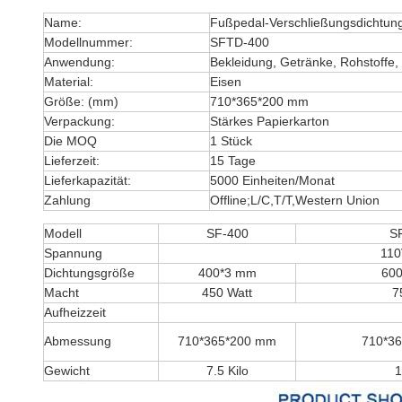
Name:
Fußpedal-Verschließungsdichtung
Modellnummer:
SFTD-400
Anwendung:
Bekleidung, Getränke, Rohstoffe,
Material:
Eisen
Größe: (mm)
710*365*200 mm
Verpackung:
Stärkes Papierkarton
Die MOQ
1 Stück
Lieferzeit:
15 Tage
Lieferkapazität:
5000 Einheiten/Monat
Zahlung
Offline;L/C,T/T,Western Union
Modell
SF-400
S
Spannung
110
Dichtungsgröße
400*3 mm
60
Macht
450 Watt
7
Aufheizzeit
Abmessung
710*365*200 mm
710*3
Gewicht
7.5 Kilo
1