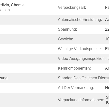
dizin, Chemie, 
Verpackungsart:
Fa
tilien
Automatische Einstufung:
Au
Spannung:
2
Gewicht:
1
Wichtige Verkaufspunkte:
E
Video-Ausgangsinspektion:
Kernkomponenten:
A
tzung
Standort Des Örtlichen Diens
Art Der Vermarktung:
N
S
Verpackung Informationen:
K