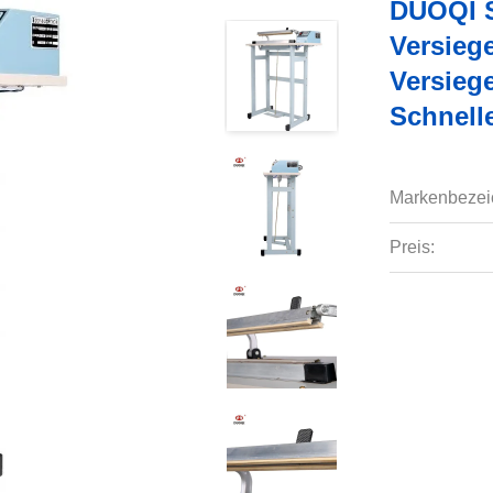
DUOQI S
Versieg
Versieg
Schnell
Markenbezei
Preis: