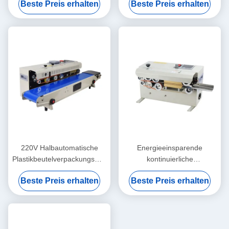
Beste Preis erhalten
Beste Preis erhalten
kontinuierliches Band-
Umweltfreundlich
Wärmesiegel
220V Halbautomatische
Energieeinsparende
Plastikbeutelverpackungsmaschine
kontinuierliche
Flexible und einfache
Beutelversiegelungsmaschine
Beste Preis erhalten
Beste Preis erhalten
Wartung
für Getränke