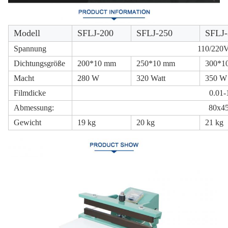
Modell
SFLJ-200
SFLJ-250
SFLJ-
Spannung
110/220V
Dichtungsgröße
200*10 mm
250*10 mm
300*1
Macht
280 W
320 Watt
350 W
Filmdicke
0.01-
Abmessung:
80x4
Gewicht
19 kg
20 kg
21 kg