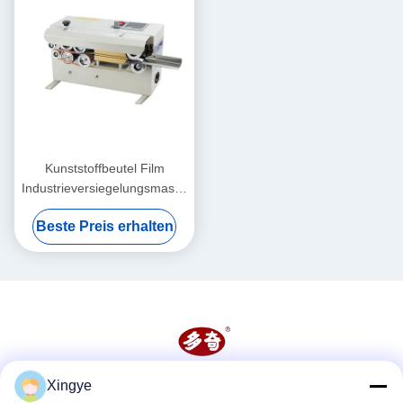
Kunststoffbeutel Film
Industrieversiegelungsmaschine
6mm kontinuierliche
Beste Preis erhalten
Wärmesiegelungsmaschine
Xingye