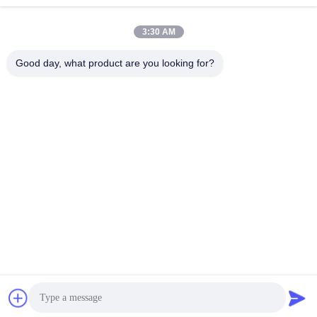
Soziale Medien
3:30 AM
Schnelle Kontaktaufnahme
Good day, what product are you looking for?
Tel.
86--15157728448
E-Mail-Adresse
xingyesales3@duoqi.com
Anschrift
Nr. 3, Lvliu Road, Wirtschaftsentwicklungszone, Wenzhou,
Zhejiang, China
Datenschutzrichtlinie
|
Sitemap
China gut Qualität Taschendichtungsmaschine Lieferant.
Urheberrecht © 2024-2026 Wenzhou Xingye Machinery
Equipment Co., Ltd. - Alle. Alle Rechte vorbehalten.