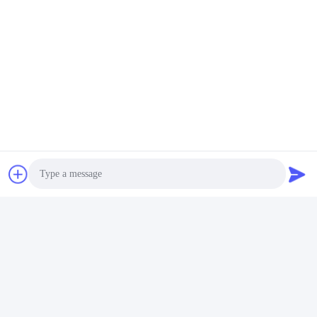
Photo
Video Call
Audio Call