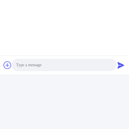
Photo
Video Call
Audio Call