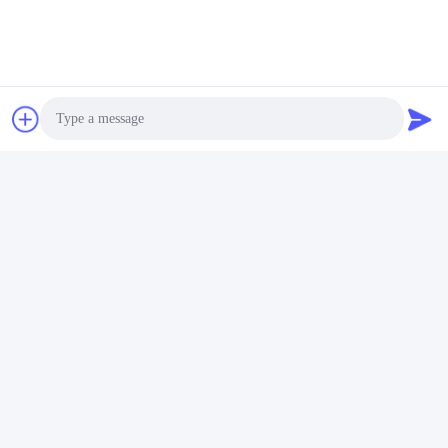
Tags:
Industrial Plastic Bag Sealer Machine
Photo
Continuous Band Sealer Machine
Video Call
Continuous Heat Sealer Machine
Audio Call
Verwandte Produkte