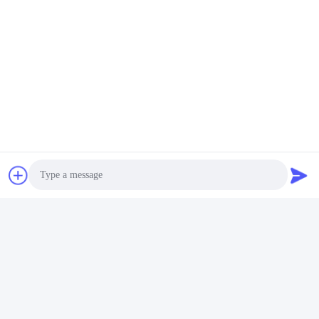
Photo
Video Call
Audio Call