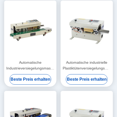
Automatische
Automatische industrielle
Industrieversiegelungsmaschine
Plastiktütenversiegelungsmasch
Ermüdungsbeständiges
Elektrisch angetriebener Typ
Beste Preis erhalten
Beste Preis erhalten
kontinuierliches Band-
Umweltfreundlich
Wärmesiegel