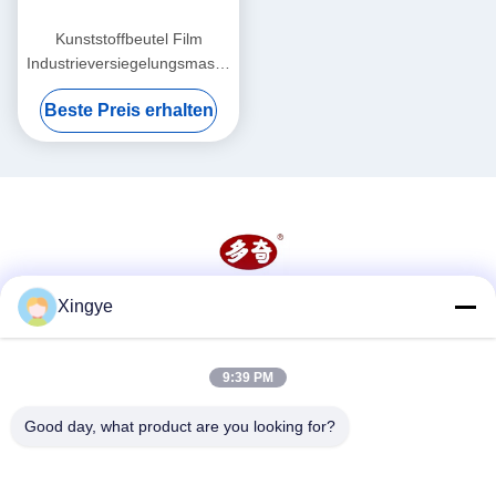
Kunststoffbeutel Film
Industrieversiegelungsmaschine
6mm kontinuierliche
Beste Preis erhalten
Wärmesiegelungsmaschine
Xingye
Soziale Medien
9:39 PM
Schnelle Kontaktaufnahme
Good day, what product are you looking for?
Tel.
86--15157728448