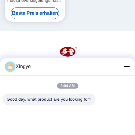
Industrieversiegelungsmaschine
6mm kontinuierliche
Beste Preis erhalten
Wärmesiegelungsmaschine
Xingye
Soziale Medien
3:04 AM
Schnelle Kontaktaufnahme
Good day, what product are you looking for?
Tel.
86--15157728448
E-Mail-Adresse
xingyesales3@duoqi.com