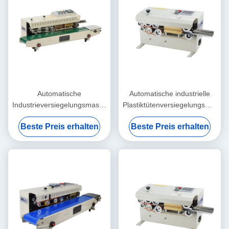
Automatische
Automatische industrielle
Industrieversiegelungsmaschine
Plastiktütenversiegelungsmasch
Ermüdungsbeständiges
Elektrisch angetriebener Typ
Beste Preis erhalten
Beste Preis erhalten
kontinuierliches Band-
Umweltfreundlich
Wärmesiegel