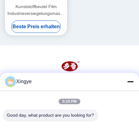
Kunststoffbeutel Film
Industrieversiegelungsmaschine
6mm kontinuierliche
Beste Preis erhalten
Wärmesiegelungsmaschine
Xingye
Soziale Medien
5:15 PM
Schnelle Kontaktaufnahme
Good day, what product are you looking for?
Tel.
86--15157728448