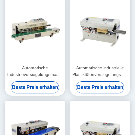
Automatische
Automatische industrielle
Industrieversiegelungsmaschine
Plastiktütenversiegelungsmasch
Ermüdungsbeständiges
Elektrisch angetriebener Typ
Beste Preis erhalten
Beste Preis erhalten
kontinuierliches Band-
Umweltfreundlich
Wärmesiegel